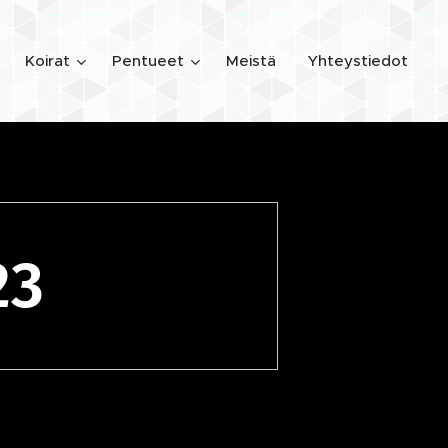
Koirat
Pentueet
Meistä
Yhteystiedot
23