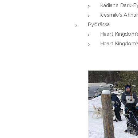
Kadian's Dark-
Icesmile's Ahna
Pyörässä:
Heart Kingdom's
Heart Kingdom'