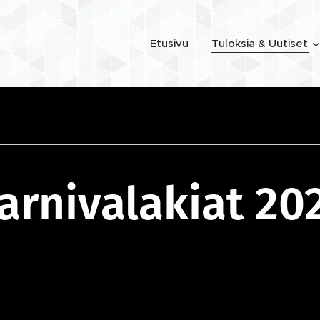
Etusivu
Tuloksia & Uutiset
arnivalakiat 20