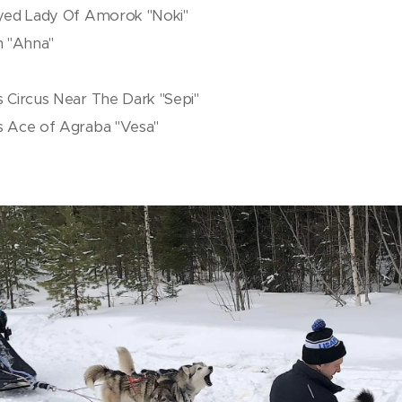
Eyed Lady Of Amorok "Noki"
h "Ahna"
 Circus Near The Dark "Sepi"
s Ace of Agraba "Vesa"