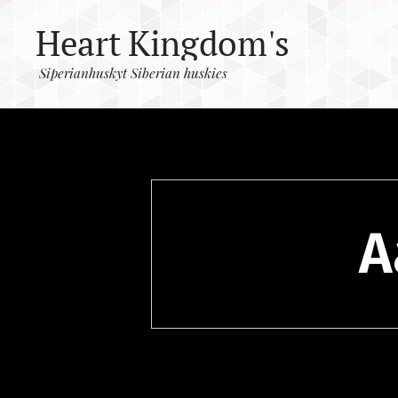
Heart Kingdom's
Siperianhuskyt Siberian huskies
Siperianhuskyt
Siberian huskies
A