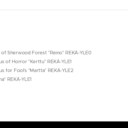
e of Sherwood Forest "Reino" REKÄ-YLE0
us of Horror "Kerttu" REKÄ-YLE1
us for Fool's "Martta" REKÄ-YLE2
hna" REKÄ-YLE1