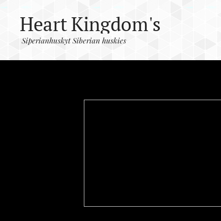
Heart Kingdom's
Siperianhuskyt Siberian huskies
Siperianhuskyt
Siberian huskies