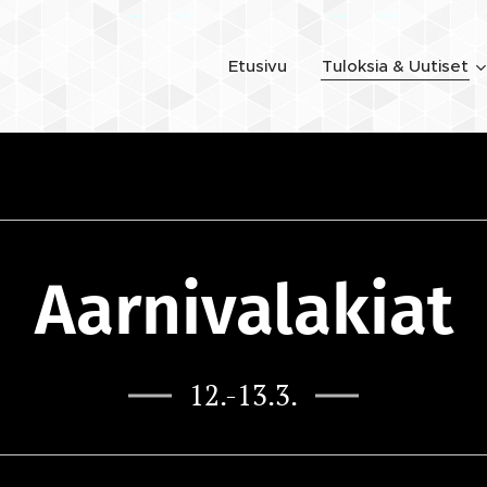
Etusivu
Tuloksia & Uutiset
Aarnivalakiat
12.-13.3.