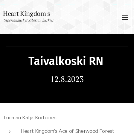
Heart Kingdom's
Siperianhuskyt Siberian huskies
Siperianhuskyt
Siberian huskies
Taivalkoski RN
12.8.2023
Tuomari Katja Korhonen
Heart Kingdom's Ace of Sherwood Forest