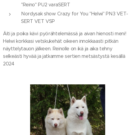
"Reino" PU2 varaSERT
Nordysak show Crazy for You "Helwi" PN3 VET-
SERT VET VSP
Äiti ja poika kävi pyörähtelemässä ja aivan hienosti meni!
Helwi korkkasi vetskukehät oikeen innokkaasti pitkän
näyttelytauon jälkeen. Reinolle on ikä ja aika tehny
selkeästi hyvää ja jatkamme sertien metsästystä kesällä
2024